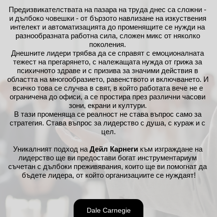
Предизвикателствата на пазара на труда днес са сложни - 
и дълбоко човешки - от бързото навлизане на изкуствения 
интелект и автоматизацията до променящите се нужди на 
разнообразната работна сила, сложен микс от няколко 
поколения. 
Днешните лидери трябва да се справят с емоционалната 
тежест на прегарянето, с належащата нужда от грижа за 
психичното здраве и с призива за значими действия в 
областта на многообразието, равенството и включването. И 
всичко това се случва в свят, в който работата вече не е 
ограничена до офиси, а се простира през различни часови 
зони, екрани и култури. 
В тази променяща се реалност не става въпрос само за 
стратегия. Става въпрос за лидерство с душа, с кураж и с 
цел.
Уникалният подход на 
Дейл Карнеги
 към изграждане на 
лидерство ще ви предостави богат инструментариум 
съчетан с дълбоки преживявания, които ще ви помогнат да 
бъдете лидера, от който организациите се нуждаят!
Dale Carnegie