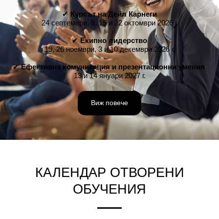
✔
 Курсът на Дейл Карнеги
24 септември, 8, 15 и 22 октомври 2026 г
✔ 
Екипно лидерство
19, 26 ноември, 3 и 10 декември 2026 г.
✔
 Ефективна комуникация и презентационни умения
13 и 14 януари 2027 г.
Виж повече
КАЛЕНДАР ОТВОРЕНИ
ОБУЧЕНИЯ