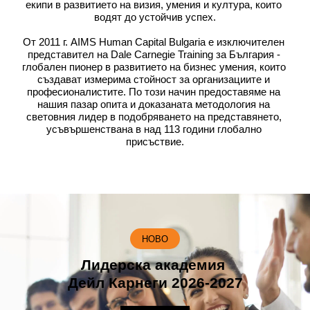
екипи в развитието на визия, умения и култура, които 
водят до устойчив успех.
От 2011 г. AIMS Human Capital Bulgaria е изключителен 
представител на Dale Carnegie Training за България - 
глобален пионер в развитието на бизнес умения, които 
създават измерима стойност за организациите и 
професионалистите. По този начин предоставяме на 
нашия пазар опита и доказаната методология на 
световния лидер в подобряването на представянето, 
усъвършенствана в над 113 години глобално 
присъствие.
НОВО
Лидерска академия 
Дейл Карнеги 2026-2027