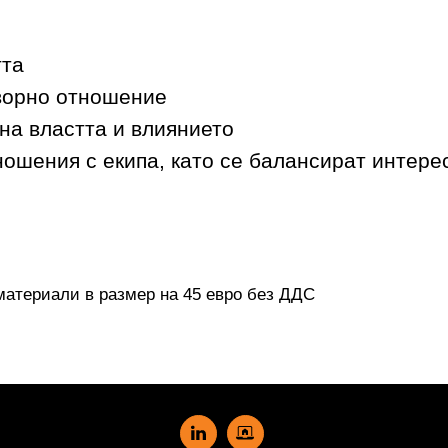
тта
оворно отношение
 на властта и влиянието
шения с екипа, като се балансират интерес
материали в размер на 45 евро без ДДС